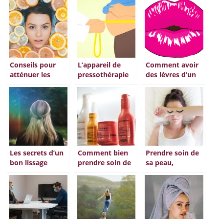
Conseils pour
L’appareil de
Comment avoir
atténuer les
pressothérapie
des lèvres d’un
rides
un moyen
rose naturel?
efficace pour
éliminer la
graisse
Les secrets d’un
Comment bien
Prendre soin de
bon lissage
prendre soin de
sa peau,
brésilien :
ses cheveux ?
comment réussir
?