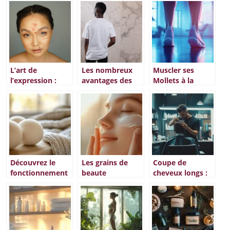
sans trace ?
pour cheveux
fins
L’art de
Les nombreux
Muscler ses
l’expression :
avantages des
Mollets à la
Illuminez votre
vetements en
Maison : Les
regard avec les
tissus naturels
Accessoires
lentilles de
Indispensables
couleur
pour Réussir
Découvrez le
Les grains de
Coupe de
fonctionnement
beaute
cheveux longs :
des boules de
verruqueux chez
Comment
lavage : guide
l’enfant : guide
couper les
complet pour un
complet pour les
pointes de
entretien
parents inquiets
cheveux a
optimal
quelqu’un sans