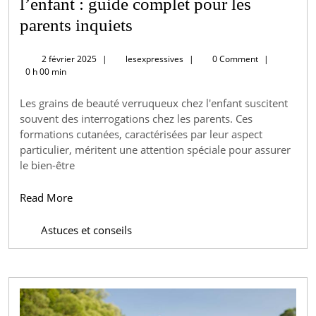
l’enfant : guide complet pour les
Les
parents inquiets
grains
2
lesexpressives
2 février 2025
|
lesexpressives
|
0 Comment
|
de
février
0 h 00 min
2025
beaute
Les grains de beauté verruqueux chez l'enfant suscitent
verruqueux
souvent des interrogations chez les parents. Ces
chez
formations cutanées, caractérisées par leur aspect
l’enfant
particulier, méritent une attention spéciale pour assurer
le bien-être
:
guide
Read
Read More
More
complet
Astuces et conseils
pour
les
parents
inquiets