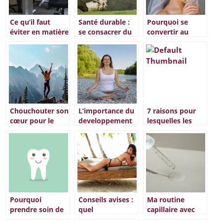
Ce qu’il faut
Santé durable :
Pourquoi se
éviter en matière
se consacrer du
convertir au
de management
temps à rester
shampoing
zen
solide ?
Chouchouter son
L’importance du
7 raisons pour
cœur pour le
developpement
lesquelles les
bien-etre :
personnel et du
robes de
comment le
bien-etre
boheme ne se
preserver ?
demoderont
jamais
Pourquoi
Conseils avises :
Ma routine
prendre soin de
quel
capillaire avec
ses dents ?
autobronzant
l’huile de ricin