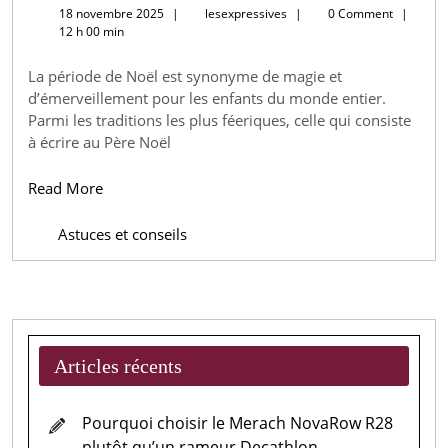
18
lesexpressives
18 novembre 2025
|
lesexpressives
|
0 Comment
|
une
novembre
12 h 00 min
2025
lettre
La période de Noël est synonyme de magie et
du
d’émerveillement pour les enfants du monde entier.
père
Parmi les traditions les plus féeriques, celle qui consiste
Noël
à écrire au Père Noël
gratui
Read
Read More
pour
More
vos
Astuces et conseils
enfant
Articles récents
Pourquoi choisir le Merach NovaRow R28
plutôt qu’un rameur Decathlon