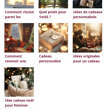
faire d’erreurs
Comment choisir
Quel poids pour
Idées de cadeaux
parmi les
1m55 ?
personnalisés
différents types
Découvrez enfin
originaux pour
de serviettes
la réponse et les
surprendre vos
hygiéniques pour
meilleurs
proches
un confort
exercices pour
optimal
l’atteindre
Comment
Cadeau
Idées originales
recevoir une
personnalisé
pour un cadeau
lettre du père
pour femme :
de noël en
Noël
des idées
famille parfait
gratuitement
originales pour
pour vos enfants
Noël
Idée cadeau noël
pour femmes