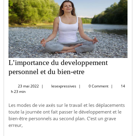
L’importance du developpement
L’importance
personnel et du bien-etre
du
23
lesexpressives
23 mai 2022
|
lesexpressives
|
0 Comment
|
14
developpement
mai
h 23 min
2022
personnel
Les modes de vie axés sur le travail et les déplacements
et
toute la journée ont fait passer le développement et le
du
bien-être personnels au second plan. C’est un grave
bien-
erreur,
etre