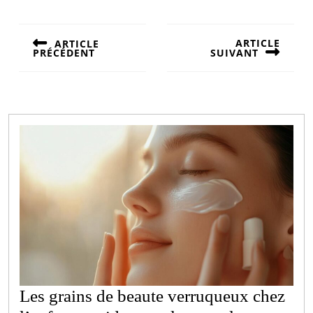
enceintes :
surprenez avec
Navigation
des présents
de
uniques et
ARTICLE
ARTICLE
PRÉCÉDENT
SUIVANT
pratiques
l’article
Previous
Next
post:
post:
Les grains de beaute verruqueux chez