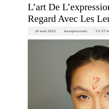
L’art De L’expressio
Regard Avec Les Len
24
24 août 2023
lesexpressives
5 h 57 m
août
2023