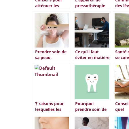
atténuer les
pressothérapie
des lè
rides
un moyen
rose n
efficace pour
éliminer la
graisse
Prendre soin de
Ce qu’il faut
Santé 
sa peau,
éviter en matière
se con
comment réussir
de management
temps 
?
zen
7 raisons pour
Pourquoi
Conseil
lesquelles les
prendre soin de
quel
robes de
ses dents ?
autobr
boheme ne se
sans tr
demoderont