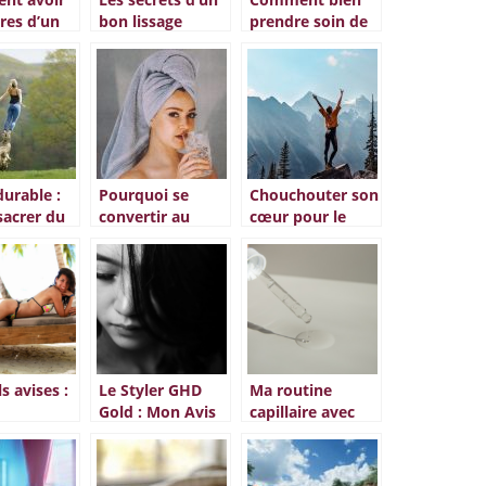
vres d’un
bon lissage
prendre soin de
aturel?
brésilien :
ses cheveux ?
durable :
Pourquoi se
Chouchouter son
sacrer du
convertir au
cœur pour le
à rester
shampoing
bien-etre :
solide ?
comment le
preserver ?
s avises :
Le Styler GHD
Ma routine
Gold : Mon Avis
capillaire avec
onzant
pour un Lissage
l’huile de ricin
ace ?
Parfait
pour cheveux
fins