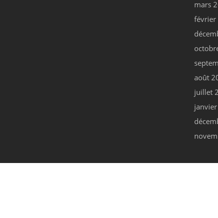
mars 
févrie
décem
octobr
septem
août 2
juillet
janvie
décem
novem