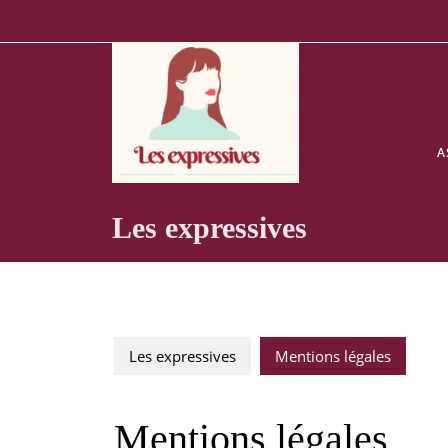
Skip
to
content
A
Les expressives
Les expressives
Mentions légales
Mentions légales