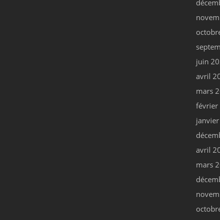
décem
novem
octobr
septem
juin 2
avril 2
mars 
févrie
janvie
décem
avril 2
mars 
décem
novem
octobr