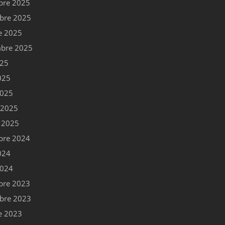
bre 2025
bre 2025
e 2025
bre 2025
025
025
2025
r 2025
r 2025
bre 2024
024
2024
bre 2023
bre 2023
e 2023