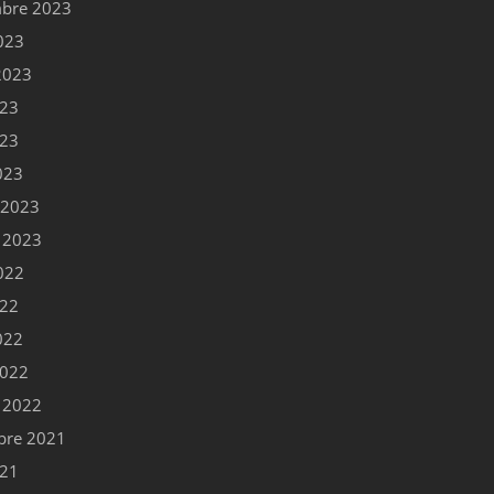
bre 2023
023
 2023
023
023
023
r 2023
r 2023
022
022
022
2022
r 2022
bre 2021
021