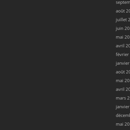
septem
août 2
juillet
juin 2
mai 2
avril 2
févrie
janvie
août 2
mai 2
avril 2
mars 
janvie
décem
mai 2