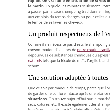
rapide. Un vrai allié en situation de stress
le matin
. En quelques minutes seulement, votre
à passer par la case shampoing traditionnel, rin
aux emplois du temps chargés ou pour celles qu
le temps de se laver les cheveux.
Un produit respectueux de l’
Comme il ne nécessite pas d’eau, le shampoing s
consommation d’eau lors de
notre routine capill
dépourvues de substances chimiques ou agressiv
naturels
tels que la fécule de maïs, l’argile bla
sébum.
Une solution adaptée à toutes 
Que ce soit par manque de temps, parce que l’on
de garder une coiffure intacte après une séance 
situations
. On trouve aujourd’hui sur le march
secs, colorés, etc. Il existe également des sham
foncés ou au contraire très clairs afin d’éviter l