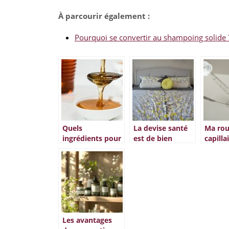
À parcourir également :
Pourquoi se convertir au shampoing solide 
Quels
La devise santé
Ma rou
ingrédients pour
est de bien
capilla
des soins
dormir
l’huile 
naturels ?
pour c
fins
Les avantages