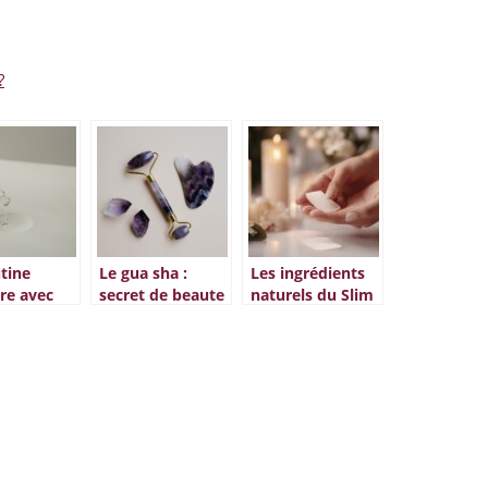
?
tine
Le gua sha :
Les ingrédients
ire avec
secret de beaute
naturels du Slim
de ricin
durable pour une
Weight Patch, un
heveux
peau saine
patch efficace
qui vous aide à
maigrir