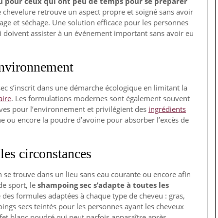
 ou pour ceux qui ont peu de temps pour se préparer
 chevelure retrouve un aspect propre et soigné sans avoir
çage et séchage. Une solution efficace pour les personnes
i doivent assister à un événement important sans avoir eu
environnement
ec s’inscrit dans une démarche écologique en limitant la
aire
. Les formulations modernes sont également souvent
es pour l’environnement et privilégient des
ingrédients
nche ou encore la poudre d’avoine pour absorber l’excès de
les circonstances
 se trouve dans un lieu sans eau courante ou encore afin
de sport, le
shampoing sec s’adapte à toutes les
é des formules adaptées à chaque type de cheveu : gras,
poings secs teintés pour les personnes ayant les cheveux
’effet blanc poudré qui peut parfois apparaître après