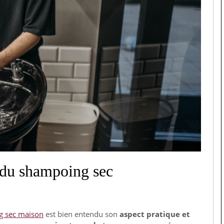
 du shampoing sec
g sec maison
est bien entendu son
aspect pratique et