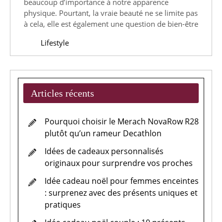
:
beaucoup d’importance à notre apparence
physique. Pourtant, la vraie beauté ne se limite pas
les
à cela, elle est également une question de bien-être
blogs
Lifestyle
qui
vous
guident
vers
Articles récents
l’epanouis
personnel
Pourquoi choisir le Merach NovaRow R28
plutôt qu’un rameur Decathlon
Idées de cadeaux personnalisés
originaux pour surprendre vos proches
Idée cadeau noël pour femmes enceintes
: surprenez avec des présents uniques et
pratiques