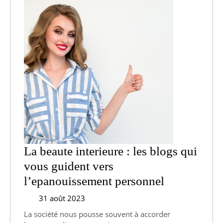
La beaute interieure : les blogs qui
vous guident vers
La
l’epanouissement personnel
beaute
31
31 août 2023
août
interieure
La société nous pousse souvent à accorder
2023